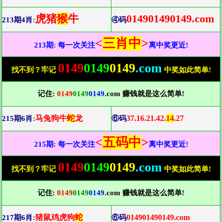
虎猪
猴
牛
014901490149.com
213期4肖:
④码
<
三肖中
>
213期: 每一次关注
离中奖更近!
0149
0149
0149
.com
找不到？牢记
中奖如此简单!
记住:
0149
0149
0149
.com 赚钱就是这么简单!
马兔狗牛
蛇
龙
37.16.21.42.
14
.27
215期6肖:
⑥码
<
五码中
>
215期: 每一次关注
离中奖更近!
0149
0149
0149
.com
找不到？牢记
中奖如此简单!
记住:
0149
0149
0149
.com 赚钱就是这么简单!
猪鼠鸡虎狗
蛇
014901490149.com
217期6肖:
⑥码