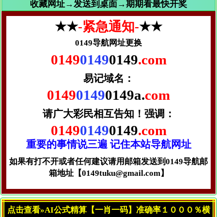
收藏网址→发送到桌面→期期看最快开奖
★★
-紧急通知-
★★
0149导航网址更换
0149
0149
0149
.com
易记域名：
0149
0149
0149a.
com
请广大彩民相互告知！
强调：
0149
0149
0149
.com
重要的事情说三遍 记住本站导航网址
如果有打不开或者任何建议请用邮箱发送到0149导航邮
箱地址【0149tuku@gmail.com】
点击查看»AI公式精算【一肖一码】准确率１０００％横