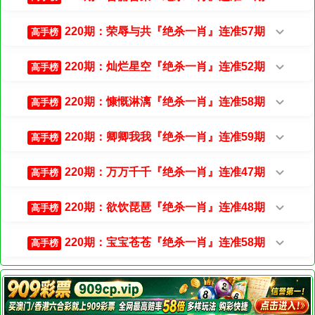
220期：荣辱与共『绝杀一肖』连准57期
高手榜
220期：灿烂星空『绝杀一肖』连准52期
高手榜
220期：慷慨淋漓『绝杀一肖』连准58期
高手榜
220期：卿卿我我『绝杀一肖』连准59期
高手榜
220期：万万千千『绝杀一肖』连准47期
高手榜
220期：欲饮琵琶『绝杀一肖』连准48期
高手榜
220期：宝宝苍苍『绝杀一肖』连准58期
高手榜