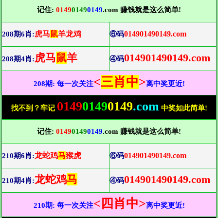
记住:
0149
0149
0149
.com 赚钱就是这么简单!
虎马
鼠
羊龙鸡
014901490149.com
208期6肖:
⑥码
虎马
鼠
羊
014901490149.com
208期4肖:
④码
<
三肖中
>
208期: 每一次关注
离中奖更近!
0149
0149
0149
.com
找不到？牢记
中奖如此简单!
记住:
0149
0149
0149
.com 赚钱就是这么简单!
龙蛇鸡
马
猴虎
014901490149.com
210期6肖:
⑥码
龙蛇鸡
马
014901490149.com
210期4肖:
④码
<四肖中>
210期: 每一次关注
离中奖更近!