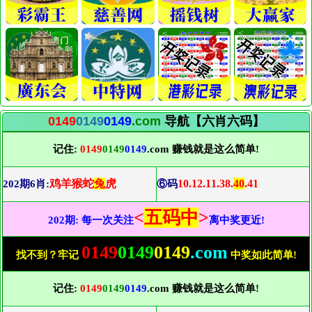
0149
0149
0149
.com
导航【六肖六码】
记住:
0149
0149
0149
.com 赚钱就是这么简单!
鸡羊猴蛇
兔
虎
10.12.11.38.
40
.41
202期6肖:
⑥码
<
五码中
>
202期: 每一次关注
离中奖更近!
0149
0149
0149
.com
找不到？牢记
中奖如此简单!
记住:
0149
0149
0149
.com 赚钱就是这么简单!