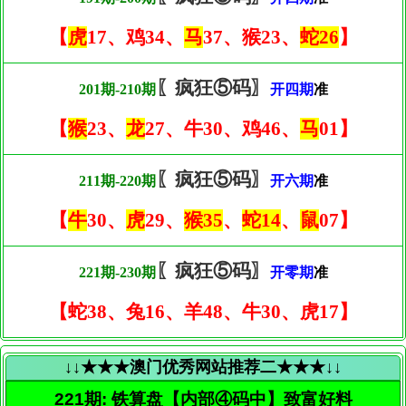
【
虎
17、鸡34、
马
37、猴23、
蛇26
】
〖疯狂⑤码〗
201期-210期
开四期
准
【
猴
23、
龙
27、牛30、鸡46、
马
01】
〖疯狂⑤码〗
211期-220期
开六期
准
【
牛
30、
虎
29、
猴35
、
蛇14
、
鼠
07】
〖疯狂⑤码〗
221期-230期
开零期
准
【蛇38、兔16、羊48、牛30、虎17】
↓↓★★★澳门优秀网站推荐二★★★↓↓
221期: 铁算盘【内部④码中】致富好料