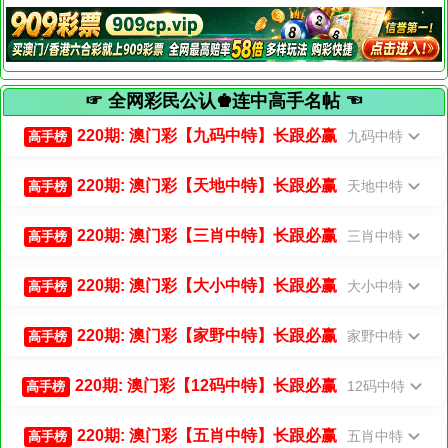
☞ 全网彩民公认♚连中高手名帖 ☜
220期: 澳门彩【九码中特】长跟必赢
九码中特
高手榜
220期: 澳门彩【天地中特】长跟必赢
天地中特
高手榜
220期: 澳门彩【三肖中特】长跟必赢
三肖中特
高手榜
220期: 澳门彩【大小中特】长跟必赢
大小中特
高手榜
220期: 澳门彩【家野中特】长跟必赢
家野中特
高手榜
220期: 澳门彩【12码中特】长跟必赢
12码中特
高手榜
220期: 澳门彩【五肖中特】长跟必赢
五肖中特
高手榜