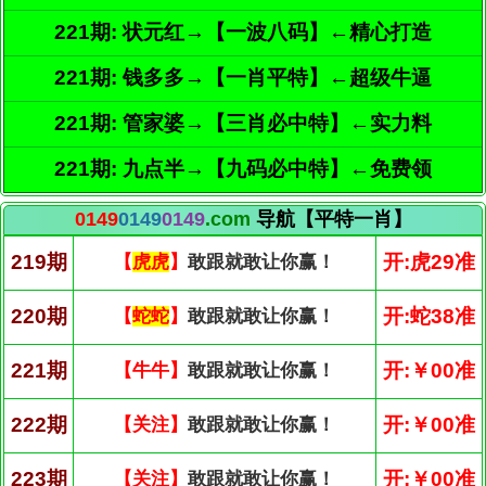
221期: 状元红→【一波八码】←精心打造
221期: 钱多多→【一肖平特】←超级牛逼
221期: 管家婆→【三肖必中特】←实力料
221期: 九点半→【九码必中特】←免费领
0149
0149
0149
.com
导航【平特一肖】
219期
开:虎29准
【
虎虎
】
敢跟就敢让你赢！
220期
开:蛇38准
【
蛇蛇
】
敢跟就敢让你赢！
221期
开:￥00准
【牛牛】
敢跟就敢让你赢！
222期
开:￥00准
【关注】
敢跟就敢让你赢！
223期
开:￥00准
【关注】
敢跟就敢让你赢！